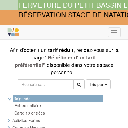
FERMETURE DU PETIT BASSIN LES 
RÉSERVATION STAGE DE NATATION
Bascule
la
navigat
Afin d'obtenir un
, rendez-vous sur la
tarif réduit
page
"Bénéficier d'un tarif
disponible dans votre espace
préférentiel"
personnel
Trié par
Baignade
Entrée unitaire
Carte 10 entrées
Activités Forme
Cours de Natation