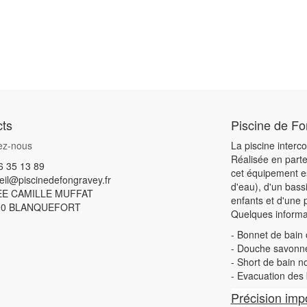
ts
Piscine de F
ez-nous
La piscine inter
Réalisée en parte
6 35 13 89
cet équipement es
eil@piscinedefongravey.fr
d'eau), d'un bass
EE CAMILLE MUFFAT
enfants et d'une 
90
BLANQUEFORT
Quelques informat
- Bonnet de bain 
- Douche savonneu
- Short de bain n
- Evacuation des 
Précision imp