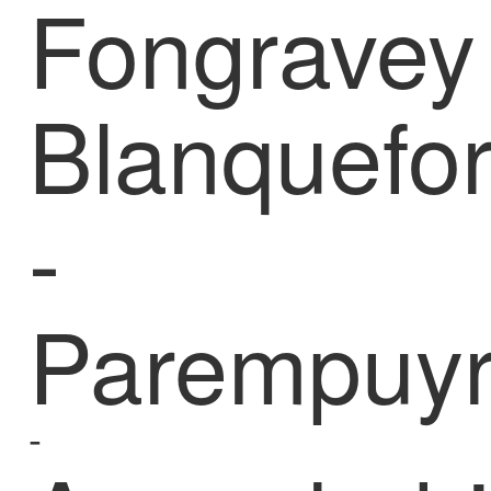
Fongravey
Blanquefor
-
Parempuy
-